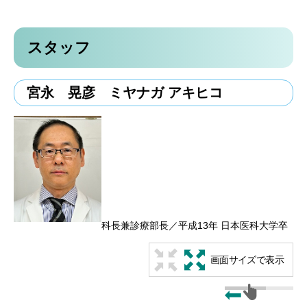
スタッフ
宮永 晃彦 ミヤナガ アキヒコ
科長兼診療部長／平成13年 日本医科大学卒
画面サイズで表示