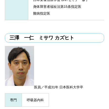
身体障害者福祉法第15条指定医
難病指定医
三澤 一仁 ミサワ カズヒト
医員／平成31年 日本医科大学卒
専門
呼吸器内科