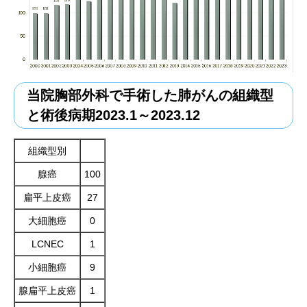
当院胸部外科で手術した肺がんの組織型
と術後病期2023.1～2023.12
組織型別
腺癌
100
扁平上皮癌
27
大細胞癌
0
LCNEC
1
小細胞癌
9
腺扁平上皮癌
1