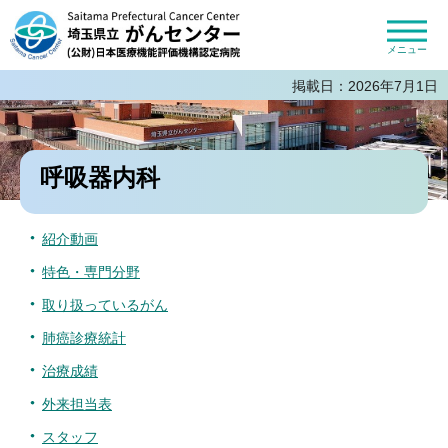
埼玉県立がんセンター 公益財団法人
日本医療機能評価機構認定病院
メニュー
掲載日：2026年7月1日
呼吸器内科
紹介動画
特色・専門分野
取り扱っているがん
肺癌診療統計
治療成績
外来担当表
スタッフ