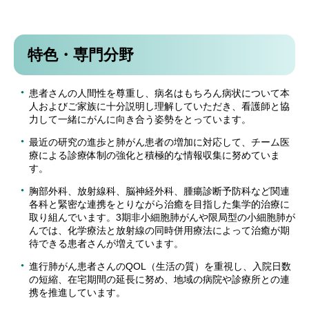
特色・専門分野
患者さんの人間性を尊重し、病名はもちろん病状について本
人およびご家族に十分説明し理解していただき、看護師と協
力して一緒にがんに向き合う姿勢をとっています。
最近の研究の進歩と肺がん患者の増加に対応して、チーム医
療による診療体制の強化と積極的な情報収集に努めていま
す。
胸部外科、放射線科、脳神経外科、腫瘍診断予防科など関連
各科と緊密な連携をとりながら治癒を目指した集学的治療に
取り組んでいます。3期非小細胞肺がんや限局型の小細胞肺が
んでは、化学療法と放射線の同時併用療法によって治癒が期
待できる患者さんが増えています。
進行肺がん患者さんのQOL（生活の質）を重視し、入院日数
の短縮、在宅期間の延長に努め、地域の病院や診療所との連
携を推進しています。