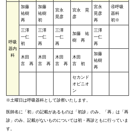
加藤
加藤
宮永
④呼吸
宮永
宮永 晃
祐樹
祐樹
晃彦
器科
晃彦
彦
再
初
再
初※
三澤
三澤
三澤
三澤
加藤 祐
一仁
一仁
一仁
一仁
樹 再
呼吸
初
再
再
再
器内
加藤
科
木田
木田
木田
木田
祐樹
言 再
言 再
言 再
言 初
再
セカンド
オピニオ
ン
※土曜日は呼吸器科として診察いたします。
医師名に「初」の記載があるものは「初診」のみ、「再」は「再
診」のみ、記載がないものについては初・再診ともに行っていま
す。