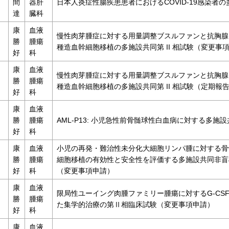
間
器肝
日本人炎症性腸疾患患者におけるCOVID-19感染者
達
臓科
康
血液
慢性肉芽腫症に対する用量調整ブスルファンと抗胸腺
勝
腫瘍
種造血幹細胞移植の多施設共同第 II 相試験（変更事
好
科
康
血液
慢性肉芽腫症に対する用量調整ブスルファンと抗胸腺
勝
腫瘍
種造血幹細胞移植の多施設共同第 II 相試験（定期報
好
科
康
血液
勝
腫瘍
AML-P13: 小児急性前⾻髄球性白血病に対する多施設
好
科
康
血液
小児の再発・難治性未分化大細胞リンパ腫に対する骨
勝
腫瘍
細胞移植の有効性と安全性を評価する多施設共同非盲検無対照
好
科
（変更事項申請）
康
血液
限局性ユーイング肉腫ファミリー腫瘍に対するG-CSF
勝
腫瘍
た集学的治療の第Ⅱ相臨床試験（変更事項申請）
好
科
康
血液