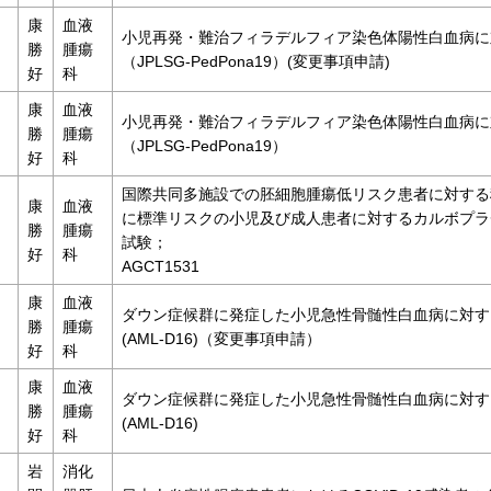
康
血液
小児再発・難治フィラデルフィア染色体陽性白血病に
勝
腫瘍
（JPLSG-PedPona19）(変更事項申請)
好
科
康
血液
小児再発・難治フィラデルフィア染色体陽性白血病に
勝
腫瘍
（JPLSG-PedPona19）
好
科
国際共同多施設での胚細胞腫瘍低リスク患者に対する
康
血液
に標準リスクの小児及び成人患者に対するカルボプラ
勝
腫瘍
試験；
好
科
AGCT1531
康
血液
ダウン症候群に発症した小児急性骨髄性白血病に対す
勝
腫瘍
(AML-D16)（変更事項申請）
好
科
康
血液
ダウン症候群に発症した小児急性骨髄性白血病に対す
勝
腫瘍
(AML-D16)
好
科
岩
消化