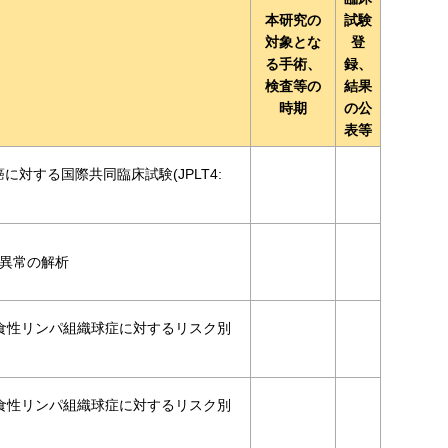
本研究の
試験
対象とな
登
る手術、
録、
検査等の
結果
時期
の公
表等
rial 小児肝癌に対する国際共同臨床試験(JPLT4:
子異常の解析
貪食性リンパ組織球症に対するリスク別
貪食性リンパ組織球症に対するリスク別