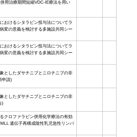
併用治療期間短縮VDC-IE療法を用い
におけるシタラビン投与法についてラ
病変の意義を検討する多施設共同シー
におけるシタラビン投与法についてラ
病変の意義を検討する多施設共同シー
象としたダサチニブとニロチニブの非
項申請)
象としたダサチニブとニロチニブの非
)
するクロファラビン併用化学療法の有効
 MLL 遺伝子再構成陰性乳児急性リンパ
）