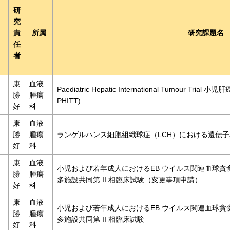
研
究
責
所属
研究課題名
任
者
康
血液
Paediatric Hepatic International Tumour T
勝
腫瘍
PHITT)
好
科
康
血液
勝
腫瘍
ランゲルハンス細胞組織球症（LCH）における遺伝
好
科
康
血液
小児および若年成人におけるEB ウイルス関連血球
勝
腫瘍
多施設共同第 II 相臨床試験（変更事項申請）
好
科
康
血液
小児および若年成人におけるEB ウイルス関連血球
勝
腫瘍
多施設共同第 II 相臨床試験
好
科