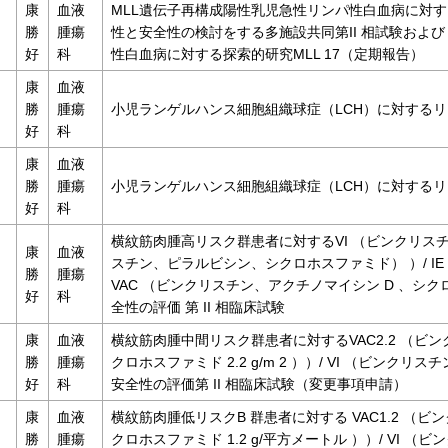
康
血液
MLL遺伝子再構成陽性乳児急性リンパ性白血病に対
勝
腫瘍
性と安全性の検討をする多施設共同第II 相試験および
好
科
性白血病に対する探索的研究MLL 17（定期報告）
康
血液
勝
腫瘍
小児ランゲルハンス細胞組織球症（LCH）に対するリ
好
科
康
血液
勝
腫瘍
小児ランゲルハンス細胞組織球症（LCH）に対する
好
科
横紋筋肉腫高リスク群患者に対するVI （ビンクリスチン
康
血液
スチン、ピラルビシン、シクロホスファミド） ）/ IE
勝
腫瘍
VAC （ビンクリスチン、アクチノマイシン D 、シ
好
科
全性の評価 第 II 相臨床試験
康
血液
横紋筋肉腫中間リスク群患者に対するVAC2.2 （ビン
勝
腫瘍
クロホスファミド 2.2 g/m 2 ））/ VI （ビン
好
科
安全性の評価第 II 相臨床試験（変更事項申請）
康
血液
横紋筋肉腫低リスクB 群患者に対する VAC1.2 （ビ
勝
腫瘍
クロホスファミド 1.2 g/平方メートル ））/ VI