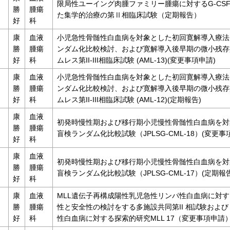
限局性ユーイング肉腫ファミリー腫瘍に対するG-CSF
勝
腫瘍
た集学的治療の第Ⅱ相臨床試験（定期報告）
好
科
康
血液
小児急性骨髄性白血病を対象とした初回寛解導入療法
勝
腫瘍
ンダム化比較検討、および寛解導入後早期の微小残存
好
科
ムレス第II-III相臨床試験 (AML-13)(変更事項申請)
康
血液
小児急性骨髄性白血病を対象とした初回寛解導入療法
勝
腫瘍
ンダム化比較検討、および寛解導入後早期の微小残存
好
科
ムレス第II-III相臨床試験 (AML-12)(定期報告)
康
血液
初発時慢性期および移行期小児慢性骨髄性白血病を対
勝
腫瘍
盲検ランダム化比較試験（JPLSG-CML-18）(変更事
好
科
康
血液
初発時慢性期および移行期小児慢性骨髄性白血病を対
勝
腫瘍
盲検ランダム化比較試験（JPLSG-CML-17）(定期報告
好
科
康
血液
MLL遺伝子再構成陽性乳児急性リンパ性白血病に対
勝
腫瘍
性と安全性の検討をする多施設共同第II 相試験および
好
科
性白血病に対する探索的研究MLL 17（変更事項申請