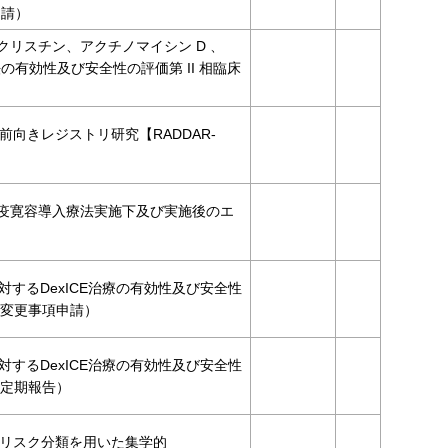
申請）
ンクリスチン、アクチノマイシン D 、
療法の有効性及び安全性の評価第 II 相臨床
向きレジストリ研究【RADDAR-
る免疫寛容導入療法実施下及び実施後のエ
対するDexICE治療の有効性及び安全性
（変更事項申請）
対するDexICE治療の有効性及び安全性
（定期報告）
リスク分類を用いた集学的