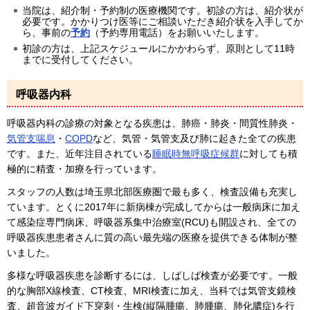
当院は、紹介制・予約制の医療機関です。初診の方は、紹介状が
必要です。かかりつけ医等にご相談いただき紹介状を入手してか
ら、事前の
予約
（予約専用電話）をお願いいたします。
初診の方は、上記スケジュールにかかわらず、原則として11時
までに受付してください。
呼吸器内科
呼吸器内科の診療の対象となる疾患は、肺癌・肺炎・間質性肺炎・
気管支喘息
・
COPD
など、気管・気管支及び肺に起きた全ての疾患
です。また、近年注目されている
睡眠時無呼吸症候群
に対しても積
極的に精査・加療を行っています。
スタッフの人数は埼玉県北部医療圏で最も多く、検査設備も充実し
ています。とくに2017年に新病棟が完成してからは一般病床に加え
て感染症専門病床、呼吸器系集中治療室(RCU)も開設され、全ての
呼吸器疾患患者さんに質の高い最先端の医療を提供できる体制が整
いました。
多様な呼吸器疾患を診断するには、しばしば検査が必要です。一般
的な胸部X線検査、CT検査、MRI検査に加え、当科では気管支鏡検
査、超音波ガイド下穿刺・生検(縦隔腫瘍、肺腫瘍、肺化膿症)を行