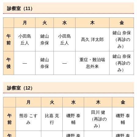
診察室（11）
月
火
水
木
金
鍵山 奈保
午
小田島
鍵山
小田島
髙久 洋太郎
（再診の
前
丘人
奈保
丘人
み）
鍵山 奈保
午
鍵山
重症・難治喘
―
―
（再診の
後
奈保
息外来
み）
診察室（12）
月
火
水
木
金
田川 健
午
熊谷 こす
比嘉 克
磯野 泰
磯野 泰
（再診の
前
み
行
輔
輔
み）
午
磯野 泰
磯野 泰