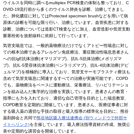
ウイルスを同時に調べるmultiplex PCR検査の体制も整っており、C
OVID-19流行前から多くのウイルス肺炎を診断、治療してきまし
た。肺化膿症に対してはProtected specimen brushなどを用いて病
原体の診断を可能な限り行い、治療しています。血管疾患に対する
診断、治療については造影CT検査などに加え、血管造影や気管支動
脈塞栓術を放射線科に依頼して行っています。
気管支喘息では、一般的薬物療法だけでなくアトピー性喘息に対し
ての根本治療であるアレルゲン免疫療法、重症難治性喘息患者さん
への抗IgE抗体治療(オマリズマブ)、抗IL-5抗体治療(メポリズマ
ブ)、抗IL-5受容体抗体治療(ベンラリズマブ)、抗IL-4抗体治療(デピ
ュルマブ)を積極的に導入しており、気管支サーモプラスティ療法も
含めて気管支喘息に関連するすべての治療が実施可能です。COPD
でも、薬物療法をベースに運動療法、栄養療法、リハビリテーショ
ンを組み込んだ集学的な治療を実践しています。患者さんの教育・
指導にも力を入れており、適切な自己管理を目的とした喘息教室、
COPD教室を定期的に開催しています。患者さん、医療従事者に対
する吸入薬の適切な手技の取得と吸入指導の標準化を目的に、熊谷
薬剤師会と共同で
熊谷地区吸入療法連携会 (別ウィンドウで外部サ
イトへリンク)
を主催しています。吸入療法指導資材の作成、無償公
表や定期的な講習会を開催しています。