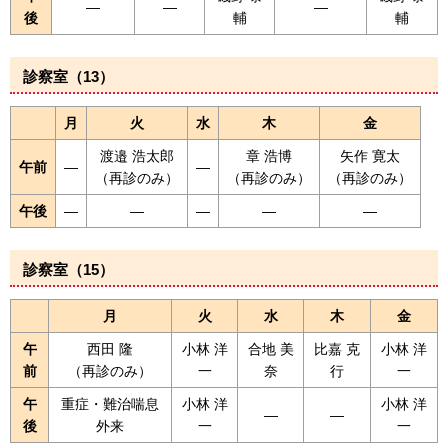
―
―
—
後
輔
輔
診察室（13）
月
火
水
木
金
渡邉 浩太郎
章 浩博
矢作 寛太
午前
—
—
（再診のみ）
（再診のみ）
（再診のみ）
午後
—
—
—
—
—
診察室（15）
月
火
水
木
金
午
西田 隆
小林 洋
合地 美
比嘉 克
小林 洋
前
（再診のみ）
一
奈
行
一
午
重症・難治喘息
小林 洋
小林 洋
—
—
後
外来
一
一