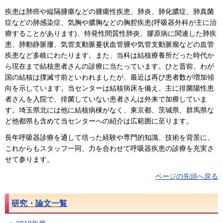
疾患は肺癌や縦隔腫瘍などの腫瘍性疾患、肺炎、肺化膿症、肺真菌
症などの肺感染症、気胸や膿胸などの胸腔疾患(呼吸器外科が主に治
療することがあります)、特発性間質性肺炎、膠原病に関連した肺疾
患、肺動静脈瘻、気管支動脈蔓状血管腫や気管支動脈瘤などの血管
疾患など多岐にわたります。また、当科は結核療養所だった時代か
ら現在まで結核患者さんの診療に当たっています。ひと昔前、わが
国の結核は撲滅寸前といわれましたが、最近は再び患者数が増加傾
向を示しています。当センターは結核病床を備え、主に排菌陽性患
者さんを入院で、排菌していない患者さんは外来で加療していま
す。埼玉県北には他に結核病棟がなく、東京都、茨城県、群馬県な
ど他都県も含めて当センターへの紹介は広範囲に至ります。
長年呼吸器診療を通して培った経験や専門的知識、技術を背景に、
これからもスタッフ一同、力を合わせて呼吸器疾患の診療を充実さ
せて参ります。
ページの先頭へ戻る
研究・論文一覧