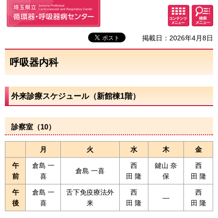
埼玉県立 循環器・呼吸器病セン
検索・
コンテ
ター
共通メ
ンツメ
ニュー
ニュー
掲載日：2026年4月8日
呼吸器内科
外来診療スケジュール（新館棟1階）
診察室（10）
月
火
水
木
金
午
倉島 一
西
鍵山 奈
西
倉島 一喜
前
喜
田 隆
保
田 隆
午
倉島 一
舌下免疫療法外
西
西
―
後
喜
来
田 隆
田 隆