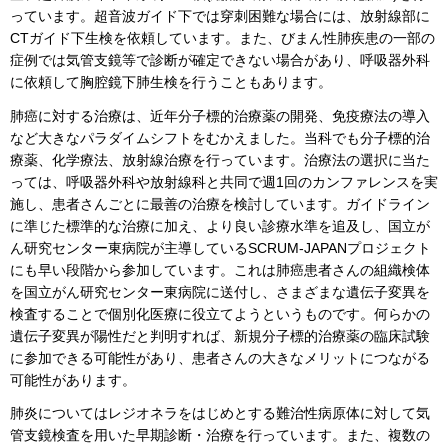
っています。超音波ガイド下では穿刺困難な場合には、放射線部に
CTガイド下生検を依頼しています。また、びまん性肺疾患の一部の
症例では気管支鏡等で診断が確定できない場合があり、呼吸器外科
に依頼して胸腔鏡下肺生検を行うこともあります。
肺癌に対する治療は、近年分子標的治療薬の開発、免疫療法の導入
など大きなパラダイムシフトをむかえました。当科でも分子標的治
療薬、化学療法、放射線治療を行っています。治療法の選択に当た
っては、呼吸器外科や放射線科と共同で週1回のカンファレンスを実
施し、患者さんごとに最善の治療を検討しています。ガイドライン
に準じた標準的な治療に加え、より良い診療水準を追及し、国立が
ん研究センター東病院が主導しているSCRUM-JAPANプロジェクト
にも早い段階から参加しています。これは肺癌患者さんの組織検体
を国立がん研究センター東病院に送付し、さまざまな遺伝子変異を
検査することで個別化医療に役立てようというものです。何らかの
遺伝子変異が陽性だと判明すれば、新規分子標的治療薬の臨床試験
に参加できる可能性があり、患者さんの大きなメリットにつながる
可能性があります。
肺炎についてはレジオネラをはじめとする難治性病原体に対して気
管支鏡検査を用いた早期診断・治療を行っています。また、複数の