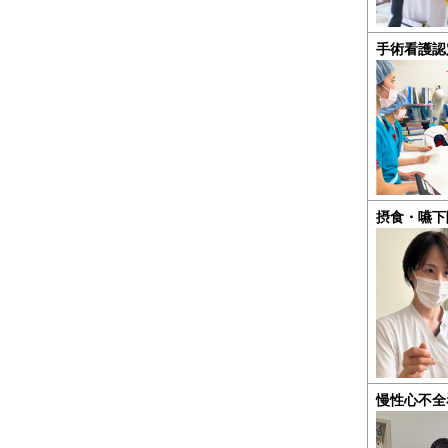
手術看護認
摂食・嚥下
慢性心不全