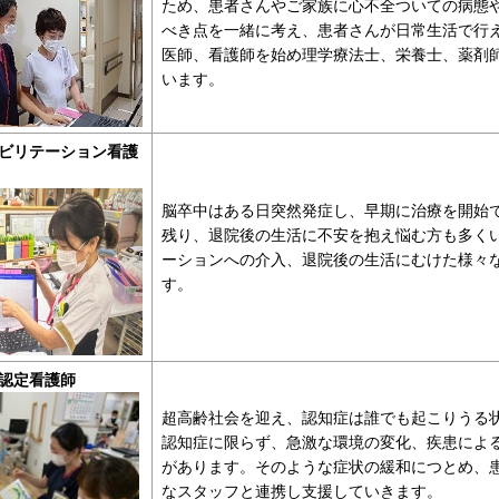
ため、患者さんやご家族に心不全ついての病態
べき点を一緒に考え、患者さんが日常生活で行
医師、看護師を始め理学療法士、栄養士、薬剤
います。
ビリテーション看護
脳卒中はある日突然発症し、早期に治療を開始
残り、退院後の生活に不安を抱え悩む方も多く
ーションへの介入、退院後の生活にむけた様々
す。
認定看護師
超高齢社会を迎え、認知症は誰でも起こりうる
認知症に限らず、急激な環境の変化、疾患によ
があります。そのような症状の緩和につとめ、
なスタッフと連携し支援していきます。