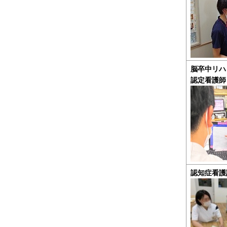
脳卒中リハ
認定看護師
認知症看護