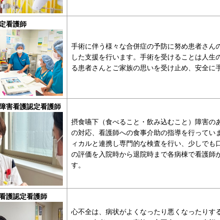
定看護師
手術に伴う様々な合併症の予防に努め患者さん
した支援を行います。手術を受けることは人生
る患者さんとご家族の思いを受け止め、安全に
障害看護認定看護師
摂食嚥下（食べること・飲み込むこと）障害の
の対応、看護師への食事介助の指導を行ってい
ィカルと連携し専門的な検査を行い、少しでも
の評価を入院時から退院時まで各病棟で看護師
す。
看護認定看護師
心不全は、病状がよくなったり悪くなったりす