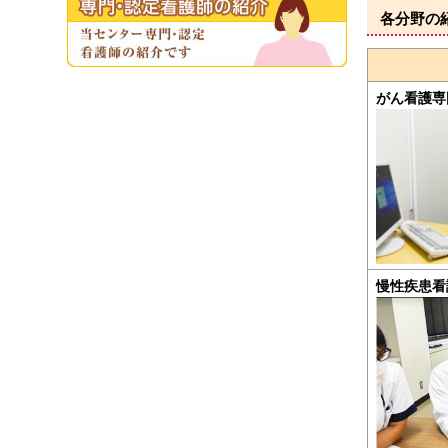
各分野の
がん看護専
慢性疾患看