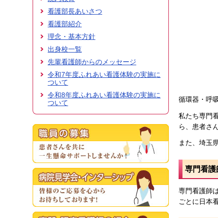
看護部長あいさつ
看護部紹介
理念・基本方針
出身校一覧
先輩看護師からのメッセージ
令和7年度ふれあい看護体験の実施に
ついて
令和8年度ふれあい看護体験の実施に
循環器・呼
ついて
私たち専門
ら、患者さ
また、埼玉
専門看護
専門看護師
ごとに日本