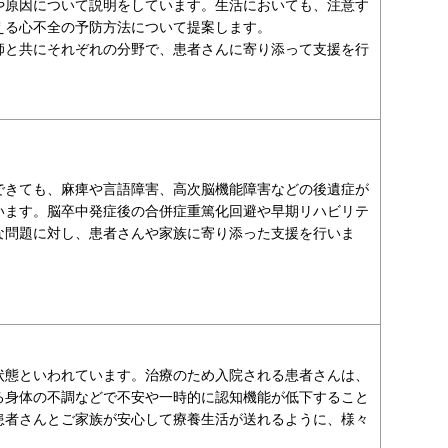
や原因について説明をしています。生活においても、注意す
える心不全の予防方法について提案します。
師と共にそれぞれの分野で、患者さんに寄り添って支援を行
できても、麻痺や言語障害、高次脳機能障害などの後遺症が
います。脳卒中発症後の合併症重篤化回避や早期リハビリテ
な問題に対し、患者さんや家族に寄り添った支援を行いま
状態といわれています。治療のため入院される患者さんは、
る身体の不調などで不安や一時的に認知機能が低下すること
患者さんとご家族が安心して療養生活が送れるように、様々