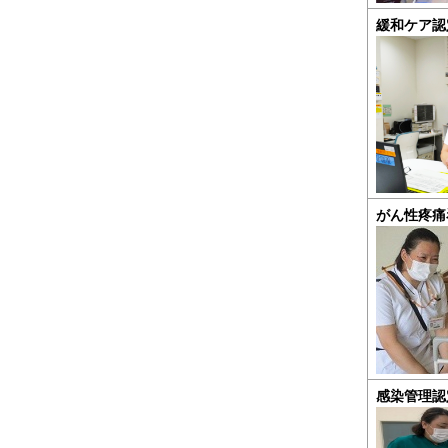
緩和ケア認
がん性疼痛
感染管理認