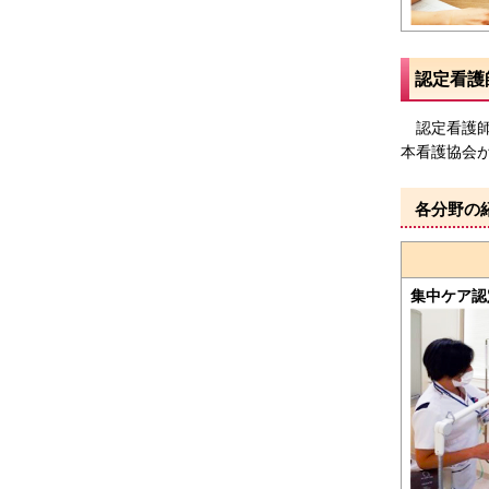
認定看護
認定看護師
本看護協会
各分野の
集中ケア認