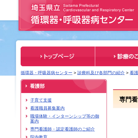
埼玉県立 循環器・呼吸器病センター
循環器・呼吸器病センター
>
診療科及び各部門の紹介
>
看
看護部
専門看
子育て支援
看護職員募集案内
職場体験・インターンシップ等の御
案内
専門看護師・認定看護師のご紹介
院内教育