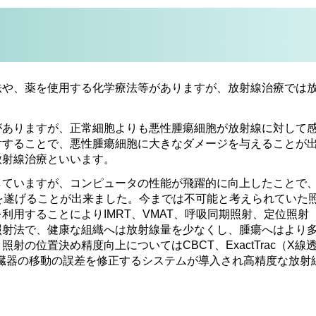
法や、薬を使用する化学療法等がありますが、放射線治療では
がありますが、正常細胞よりも悪性腫瘍細胞が放射線に対して
射することで、悪性腫瘍細胞に大きなダメージを与えることが
放射線治療といいます。
していますが、コンピュータの性能が飛躍的に向上したことで
を遂げることが出来ました。今までは不可能と考えられていた
利用することによりIMRT、VMAT、呼吸同期照射、定位照射
照射法で、健康な組織へは放射線量を少なくし、腫瘍へはより
の位置決め精度向上についてはCBCT、ExactTrac（X線
臓器の移動の誤差を修正するシステムが導入され高精度な放射