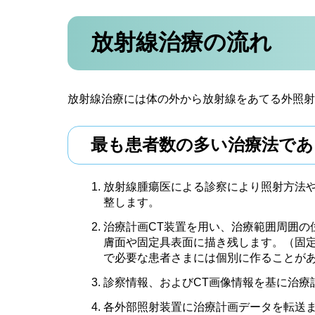
放射線治療の流れ
放射線治療には体の外から放射線をあてる外照射
最も患者数の多い治療法であ
放射線腫瘍医による診察により照射方法や
整します。
治療計画CT装置を用い、治療範囲周囲の
膚面や固定具表面に描き残します。（固
で必要な患者さまには個別に作ることが
診察情報、およびCT画像情報を基に治療
各外部照射装置に治療計画データを転送