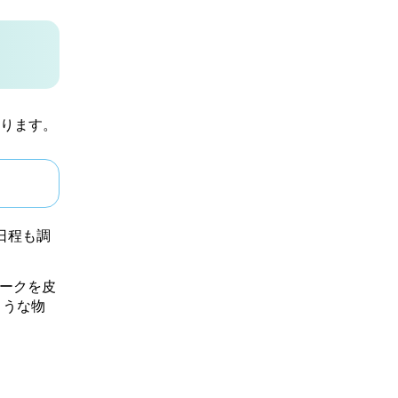
ります。
日程も調
マークを皮
ような物