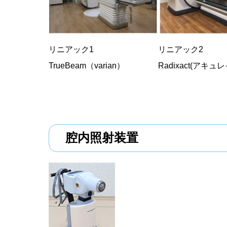
リニアック1
リニアッ
TrueBeam（varian）
Radixact(アキュ
腔内照射装置