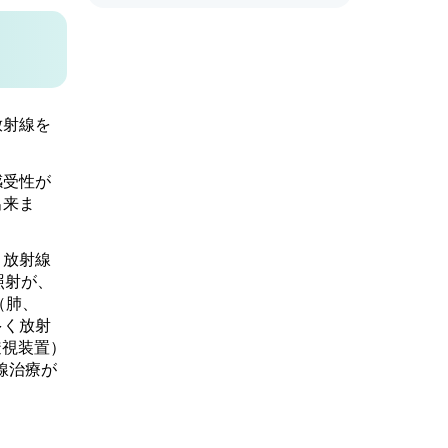
放射線を
感受性が
出来ま
、放射線
照射が、
（肺、
多く放射
透視装置）
線治療が