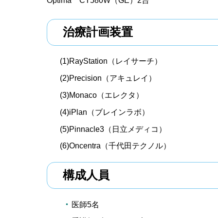
Optima CT580W（GE）2台
治療計画装置
(1)RayStation（レイサーチ）
(2)Precision（アキュレイ）
(3)Monaco（エレクタ）
(4)iPlan（ブレインラボ）
(5)Pinnacle3（日立メディコ）
(6)Oncentra（千代田テクノル）
構成人員
医師5名