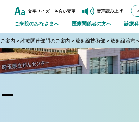
音声読み上げ
文字サイズ・色合い変更
ご来院のみなさまへ
医療関係者の方へ
診療科
のご案内
>
診療関連部門のご案内
>
放射線技術部
> 放射線治療
ター