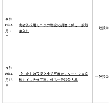
令和
8年4
患者監視用モニタの増設の調達に係る一般競
一般競争
月3
争入札
日
令和
8年4
【中止】埼玉県立小児医療センター１２Ａ病
一般競争
月16
棟トイレ改修工事に係る一般競争入札
日