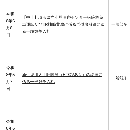
令和
【中止】埼玉県立小児医療センター病院救急
8年6
車運転及びER補助業務に係る労働者派遣に係
一般競争
月8
る一般競争入札
日
令和
8年5
新生児用人工呼吸器（HFOVあり）の調達に
一般競争
月7
係る一般競争入札
日
令和
8年5