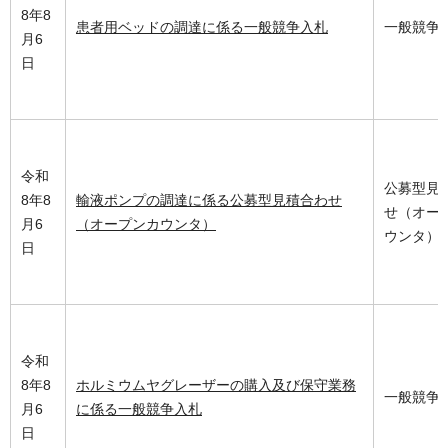
8年8
患者用ベッドの調達に係る一般競争入札
一般競争
月6
日
令和
公募型見
8年8
輸液ポンプの調達に係る公募型見積合わせ
せ（オー
月6
（オープンカウンタ）
ウンタ）
日
令和
8年8
ホルミウムヤグレーザーの購入及び保守業務
一般競争
月6
に係る一般競争入札
日