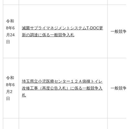
令和
8年6
滅菌サプライマネジメントシステムT-DOC更
一般競争
月24
新の調達に係る一般競争入札
日
令和
埼玉県立小児医療センター１２Ａ病棟トイレ
8年6
改修工事（再度公告入札）に係る一般競争入
一般競争
月2
札
日