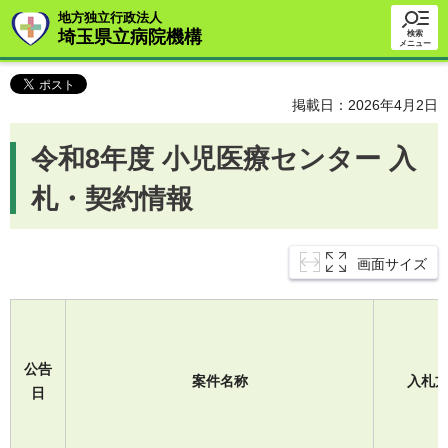
地方独立行政法人
埼玉県立病院機構
検索
メニュー
掲載日：2026年4月2日
令和8年度 小児医療センター 入
札・契約情報
画面サイズ
公告
案件名称
入札
日