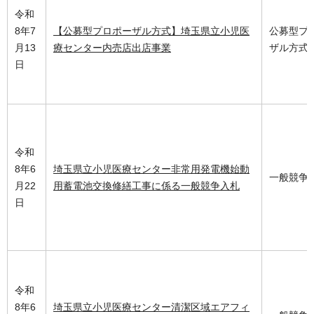
令和
8年7
【公募型プロポーザル方式】埼玉県立小児医
公募型プ
月13
療センター内売店出店事業
ザル方式
日
令和
8年6
埼玉県立小児医療センター非常用発電機始動
一般競争
月22
用蓄電池交換修繕工事に係る一般競争入札
日
令和
8年6
埼玉県立小児医療センター清潔区域エアフィ