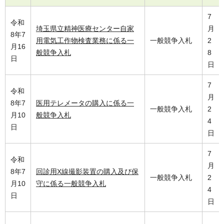
7
令和
埼玉県立精神医療センター自家
月
8年7
用電気工作物検査業務に係る一
一般競争入札
2
月16
般競争入札
8
日
日
7
令和
月
8年7
医用テレメータの購入に係る一
一般競争入札
2
月10
般競争入札
4
日
日
7
令和
月
8年7
回診用X線撮影装置の購入及び保
一般競争入札
2
月10
守に係る一般競争入札
4
日
日