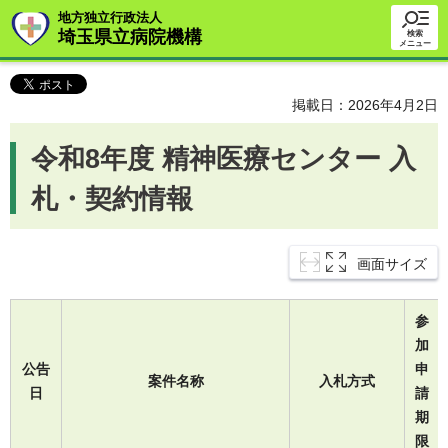
地方独立行政法人
埼玉県立病院機構
検索
メニュー
掲載日：2026年4月2日
令和8年度 精神医療センター 入
札・契約情報
画面サイズ
参
加
公告
申
案件名称
入札方式
日
請
期
限