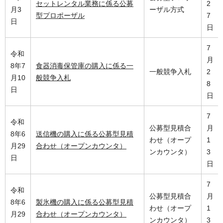
セットレンタル業務に係る公募
2
月3
ーザル方式
型プロポーザル
7
日
日
7
令和
月
8年7
食器消毒保管庫の購入に係る一
一般競争入札
2
月10
般競争入札
8
日
日
7
令和
公募型見積合
月
8年6
送信機の購入に係る公募型見積
わせ（オープ
1
月29
合わせ（オープンカウンタ）
ンカウンタ）
3
日
日
7
令和
公募型見積合
月
8年6
製氷機の購入に係る公募型見積
わせ（オープ
1
月29
合わせ（オープンカウンタ）
ンカウンタ）
3