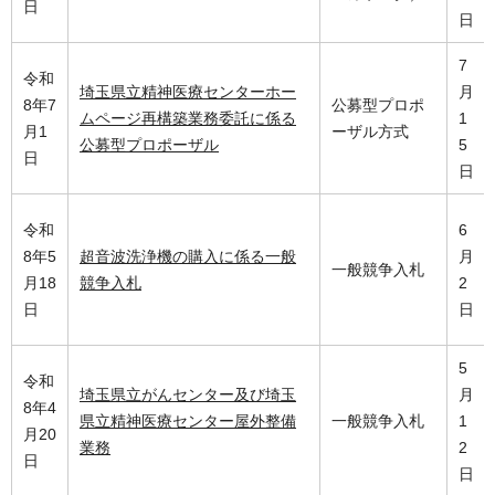
日
日
7
令和
埼玉県立精神医療センターホー
月
8年7
公募型プロポ
ムページ再構築業務委託に係る
1
月1
ーザル方式
公募型プロポーザル
5
日
日
令和
6
8年5
超音波洗浄機の購入に係る一般
月
一般競争入札
月18
競争入札
2
日
日
5
令和
埼玉県立がんセンター及び埼玉
月
8年4
県立精神医療センター屋外整備
一般競争入札
1
月20
業務
2
日
日