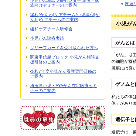
小児がん相談支援センター 患者・家
関連
族向けセミナーのご案内
緩和(かんわ)ケアチーム/小児緩和(か
んわ)ケアチームのご案内
小児が
緩和ケアチーム研修会
小児がん診療実績
がんとは
グリーフカードを受け取られた方へ
「がん」は
関東甲信越ブロック 小児がん相談支
の細胞が蓄
援研修のご案内
腫瘍には良
令和7年度小児がん看護専門研修の
ご案内
ゲノムと
埼玉県小児・AYAがん在宅医療セミ
ナーのご案内
私たちの体
体」があり
遺伝子と
遺伝子は「