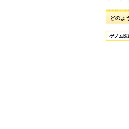
どのよ
ゲノム医