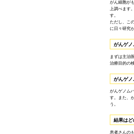
がん細胞が
上調べます
す。
ただし、こ
に日々研究
がんゲノ
まずは主治
治療目的の
がんゲノ
がんゲノム
す。また、
う。
結果はど
患者さんの