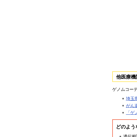
他医療機
ゲノムコー
埼玉
がん
「ゲ
どのよう
遺伝相