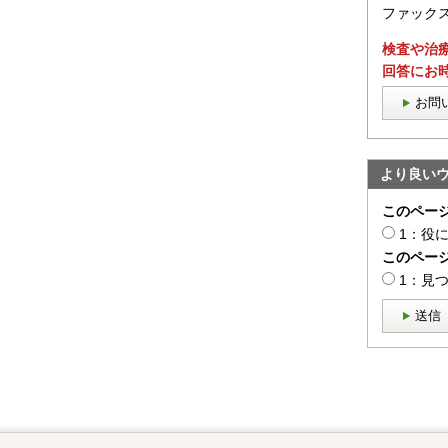
ファックス：
検査や治
回答にお
お問
より良い
このペー
1：役
このペー
1：見
送信