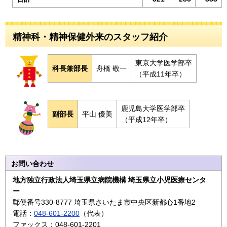
精神科・精神保健外来のスタッフ紹介
東京大学医学部卒
科長兼部長
舟橋 敬一
（平成11年卒）
鹿児島大学医学部卒
副部長
平山 優美
（平成12年卒）
お問い合わせ
地方独立行政法人埼玉県立病院機構 埼玉県立小児医療センタ
ー
郵便番号330-8777 埼玉県さいたま市中央区新都心1番地2
電話：
048-601-2200
（代表）
ファックス：048-601-2201