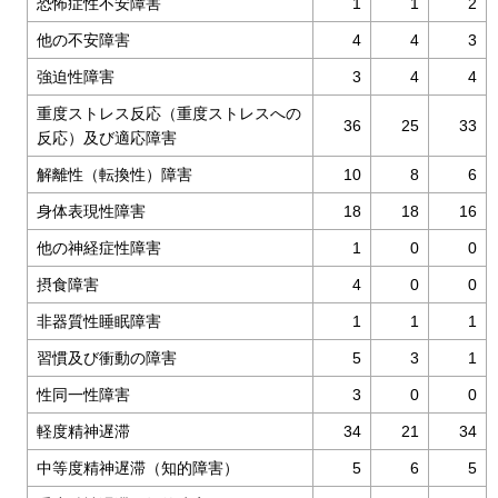
恐怖症性不安障害
1
1
2
他の不安障害
4
4
3
強迫性障害
3
4
4
重度ストレス反応（重度ストレスへの
36
25
33
反応）及び適応障害
解離性（転換性）障害
10
8
6
身体表現性障害
18
18
16
他の神経症性障害
1
0
0
摂食障害
4
0
0
非器質性睡眠障害
1
1
1
習慣及び衝動の障害
5
3
1
性同一性障害
3
0
0
軽度精神遅滞
34
21
34
中等度精神遅滞（知的障害）
5
6
5