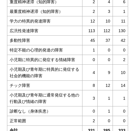
重度精神遅滞（知的障害）
2
4
6
最重度精神遅滞（知的障害）
2
3
1
学力の特異的発達障害
12
10
11
広汎性発達障害
113
112
130
多動性障害
45
37
42
特定不能の心理的発達の障害
1
0
0
小児期に特異的に発症する情緒障害
0
0
2
小児期及び青年期に特異的に発症する
4
9
10
社会的機能の障害
チック障害
8
12
14
小児期及び青年期に通常発症する他の
3
1
1
行動及び情緒の障害
診断なし（身体疾患）
0
1
0
正常範囲
2
0
0
合計
321
285
333