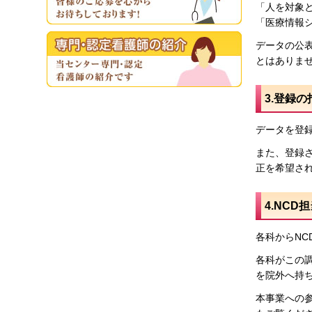
「人を対象
「医療情報
データの公
とはありま
3.登録
データを登
また、登録
正を希望さ
4.NC
各科からN
各科がこの
を院外へ持
本事業への