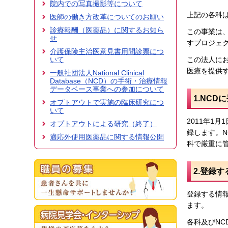
院内での写真撮影等について
上記の各科は、
医師の働き方改革についてのお願い
診療報酬（医薬品）に関するお知ら
この事業は
せ
すプロジェ
介護保険主治医意見書用問診票につ
この法人に
いて
医療を提供
一般社団法人National Clinical
Database（NCD）の手術・治療情報
データベース事業への参加について
1.NC
オプトアウトで実施の臨床研究につ
いて
2011年1
オプトアウトによる研究（終了）
録します。N
適応外使用医薬品に関する情報公開
科で厳重に管
2.登録
登録する情
ます。
各科及びN