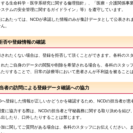
とする生命科学・医学系研究に関する倫理指針」、「医療・介護関係事
システムの安全管理に関するガイドライン」等）を遵守しています。
表にあたっては、NCDが承認した情報のみが集計データとして公表され
せん。
の拒否や登録情報の確認
録されたくない場合は、登録を拒否して頂くことができます。各科のス
されたご自身のデータの閲覧や削除を希望される場合も、各科のスタッ
れたりすることで、日常の診療等において患者さんが不利益を被ること
D担当者の訪問による登録データ確認への協力
CDへ登録した情報が正しいかどうかを確認するため、NCDの担当者が
調査に協力する際は、NCDの担当者と守秘義務に関する取り決めを結び
ち出したり、口外したりすることは禁じます。
参加に関してご質問がある場合は、各科のスタッフにお伝えください。