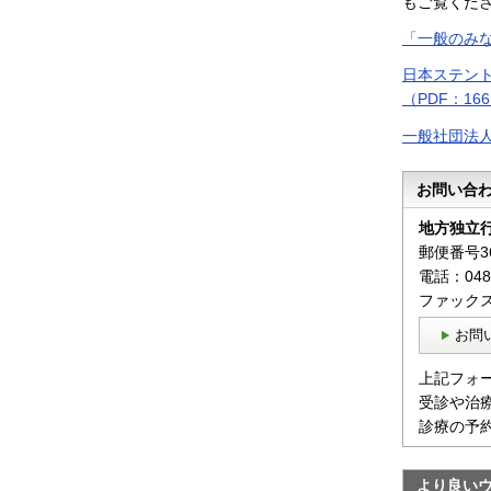
もご覧くだ
「一般のみなさま
日本ステン
（PDF：16
一般社団法人Na
お問い合
地方独立
郵便番号36
電話：048-
ファックス：
お問
上記フォ
受診や治療
診療の予約
より良い