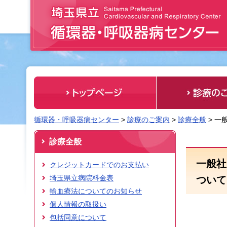
埼玉県立 循環器・呼吸器病センター
循環器・呼吸器病センター
>
診療のご案内
>
診療全般
> 一
診療全般
一般社団
クレジットカードでのお支払い
埼玉県立病院料金表
ついて
輸血療法についてのお知らせ
個人情報の取扱い
包括同意について