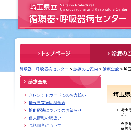
埼玉県立 循環器・呼吸器病センター
循環器・呼吸器病センター
>
診療のご案内
>
診療全般
> 埼
診療全般
埼玉県
クレジットカードでのお支払い
埼玉県立病院料金表
埼玉
輸血療法についてのお知らせ
い。
個人情報の取扱い
※循
包括同意について
※検