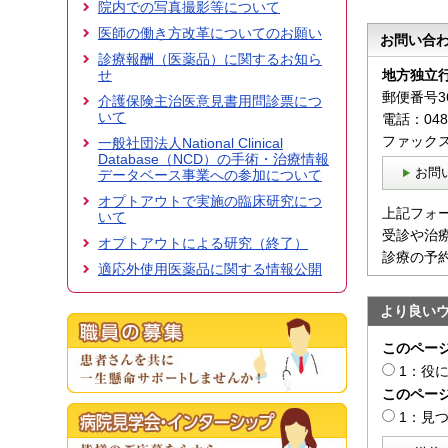
院内での写真撮影等について
医師の働き方改革についてのお願い
お問い合
診療報酬（医薬品）に関するお知ら
せ
地方独立
郵便番号36
介護保険主治医意見書用問診票につ
いて
電話：048-
ファックス：
一般社団法人National Clinical
Database（NCD）の手術・治療情報
お問
データベース事業への参加について
オプトアウトで実施の臨床研究につ
上記フォ
いて
受診や治療
オプトアウトによる研究（終了）
診療の予約
適応外使用医薬品に関する情報公開
より良い
このペー
1：役
このペー
1：見