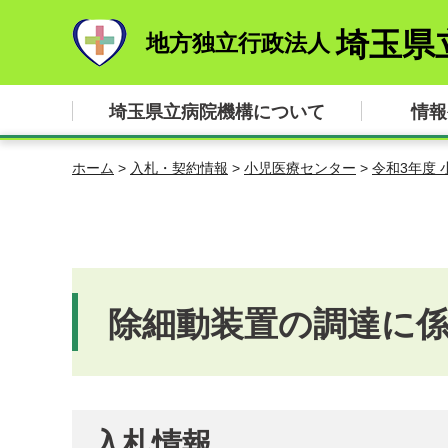
埼玉県
地方独立行政法人
埼玉県立病院機構について
情報
ホーム
>
入札・契約情報
>
小児医療センター
>
令和3年度
除細動装置の調達に
入札情報