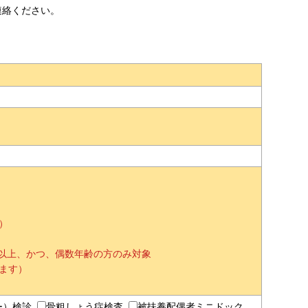
連絡ください。
）
歳以上、かつ、偶数年齢の方のみ対象
ます）
ー）検診
骨粗しょう症検査
被扶養配偶者ミニドック