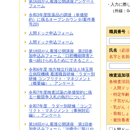
第16回がん看護公開講座アンケート
・入力に際
フォーム
（外線：048
令和3年度医薬品の調達（単価契
約）に係るオープンカウンタ(案件番
号20)
職員番号
（
人間ドック申込フォーム
人間ドック申込フォーム
氏名
（必須
第18回がん看護公開講座 第2回参
加申込みフォーム「口腔機能障害と
名字と名前
食べ続けられるためにできること」
令和6年度 地方独立行政法人埼玉県
立病院機構 看護職員研修「ラダー別
検査追加項
研修 コンフリクト・マネジメント
各検査項目
（概要編）」 アンケート
・人間ドッ
令和7年度検査試薬の単価契約に係
・特定年齢
る一般競争入札の執行について
・子宮がん
令和7年度 ラダー別研修「コンフ
・乳がん（
リクト・マネジメント（事例対応
・骨粗しょ
編）」アンケート
・被扶養者
第18回がん看護公開講座 第1回参
加申込みフォーム「治療中に陥りや
人間ドッ