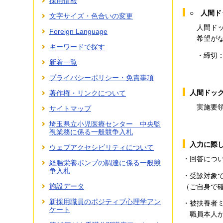
採用情報
○ 人間
文字サイズ・色合いの変更
人間ドック
Foreign Language
希望がない
キーワードで探す
・締切
新着一覧
プライバシーポリシー・免責事項
人間ドッ
著作権・リンクについて
実施要領に
サイトマップ
埼玉県立小児医療センター 中央監
視業務に係る一般競争入札
入力に際
ウェブアクセシビリティについて
・回答につ
経腸栄養ポンプの調達に係る一般競
争入札
・受診対象
施設データ
（ご自身で
新採用職員のポジティブ心理学アン
・被扶養者
ケート
職員本人が