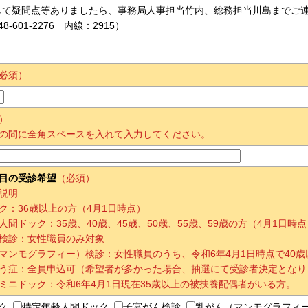
して疑問点等ありましたら、事務局人事担当竹内、総務担当川島までご
-601-2276 内線：2915）
必須）
）
の間に全角スペースを入れて入力してください。
目の受診希望
（必須）
説明
ク：36歳以上の方（4月1日時点）
人間ドック：35歳、40歳、45歳、50歳、55歳、59歳の方（4月1日時点
検診：女性職員のみ対象
マンモグラフィー）検診：女性職員のうち、令和6年4月1日時点で40
う症：全員申込可（希望者が多かった場合、抽選にて受診者決定となり
ミニドック：令和6年4月1日現在35歳以上の被扶養配偶者がいる方。
ク
特定年齢人間ドック
子宮がん検診
乳がん（マンモグラフィ