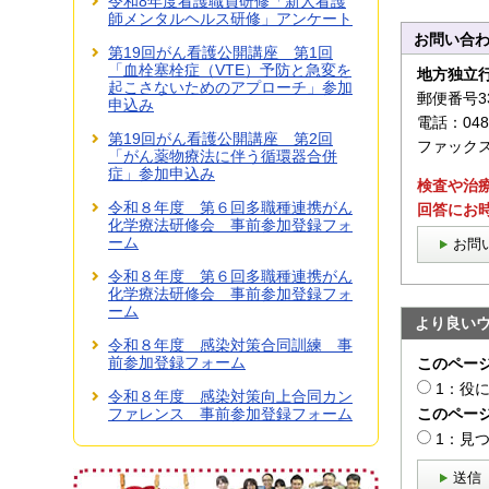
令和8年度看護職員研修「新人看護
師メンタルヘルス研修」アンケート
お問い合
第19回がん看護公開講座 第1回
「血栓塞栓症（VTE）予防と急変を
地方独立
起こさないためのアプローチ」参加
郵便番号3
申込み
電話：048
第19回がん看護公開講座 第2回
ファックス：
「がん薬物療法に伴う循環器合併
症」参加申込み
検査や治
令和８年度 第６回多職種連携がん
回答にお
化学療法研修会 事前参加登録フォ
ーム
お問
令和８年度 第６回多職種連携がん
化学療法研修会 事前参加登録フォ
ーム
より良い
令和８年度 感染対策合同訓練 事
前参加登録フォーム
このペー
1：役
令和８年度 感染対策向上合同カン
このペー
ファレンス 事前参加登録フォーム
1：見
送信