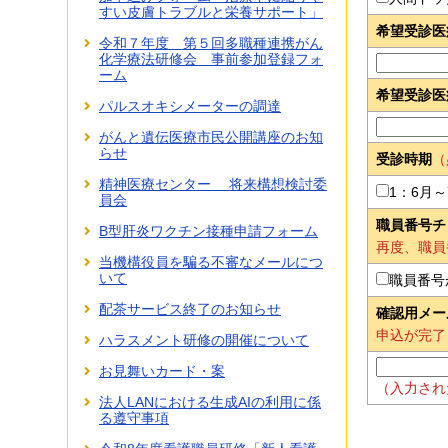
すい皮膚トラブルと栄養サポート」
希望受診医
令和７年度 第５回多職種連携がん
化学療法研修会 事前参加登録フォ
ーム
希望受診医
パルスオキシメーターの調達
がんと遺伝医療市民公開講座のお知
らせ
受診時期
（
精神医療センター 将来構想検討委
1：6月～
員会
職員番号チ
B型肝炎ワクチン接種申請フォーム
再度、職員
当機構役員を騙る不審なメールにつ
いて
職員番号
配茶サービス終了のお知らせ
確認用メー
申込が完了
ハラスメント研修の開催について
お見舞いカード・案
（入力され
法人LANにおける生成AIの利用に係
る遵守事項