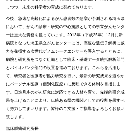
しつつ、未来の科学者の育成に努めております。
今後、急速な高齢化によるがん患者数の急増が予測される埼玉県
において、がんの診療・研究の中心施設としての県立がんセンタ
ーは重大な責務を担っています。2013年（平成25年）12月に新
病院となった埼玉県立がんセンターには、高速な遺伝子解析に威
力を発揮する次世代ゲノムシークエンサーを導入するとともに、
病院と研究所をつなぐ組織として臨床・基礎データ統括解析部門
とバイオバンク部門の設置を進めております。これらを活用し
て、研究者と医療者が協力研究を行い、最新の研究成果を速やか
にパーソナル医療（個別化医療）に反映できる体制を目指しま
す。日進月歩のがん研究に対応できる人材を育て、先端的研究成
果を上げることにより、伝統ある県の機関としての役割を果すべ
く努力してまいります。皆様のご支援・ご指導をよろしくお願い
致します。
臨床腫瘍研究所長