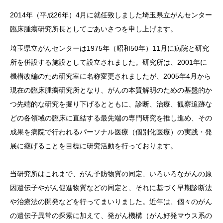
2014年（平成26年）4月に就任致しました埼玉県立がんセンター
臨床腫瘍研究所長としてごあいさつを申し上げます。
埼玉県立がんセンターは1975年（昭和50年）11月に病院と研究
所を併設する施設として設立されました。研究所は、2001年に
機構改編のため研究室に名称変更されましたが、2005年4月から
現在の臨床腫瘍研究所となり、がんの本質解明のための基盤的か
つ先端的な研究を掘り下げるとともに、診断、治療、観察追跡な
どの各領域の臨床に直結する最先端の専門研究を推し進め、その
成果を病院で行われるパーソナル医療（個別化医療）の実践・発
展に継げることを目標に研究活動を行っております。
当研究所はこれまで、がん予防物質の同定、いろいろながんの原
因遺伝子やがん促進物質などの同定と、それに基づく早期診断法
や治療法の開発などを行ってまいりました。近年は、個々のがん
の遺伝子異常の探索に加えて、発がん機構（がん好発マウス系の