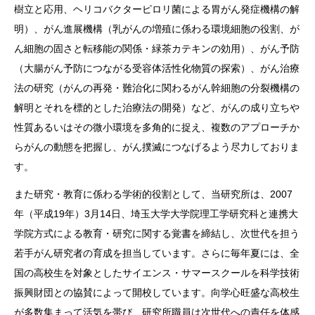
樹立と応用、ヘリコバクターピロリ菌による胃がん発症機構の解
明）、がん進展機構（乳がんの増殖に係わる環境細胞の役割、が
ん細胞の固さと転移能の関係・緑茶カテキンの効用）、がん予防
（大腸がん予防につながる受容体活性化物質の探索）、がん治療
法の研究（がんの再発・難治化に関わるがん幹細胞の分裂機構の
解明とそれを標的とした治療法の開発）など、がんの成り立ちや
性質あるいはその微小環境を多角的に捉え、複数のアプローチか
らがんの動態を把握し、がん撲滅につなげるよう尽力しておりま
す。
また研究・教育に係わる学術的役割として、当研究所は、2007
年（平成19年）3月14日、埼玉大学大学院理工学研究科と連携大
学院方式による教育・研究に関する覚書を締結し、次世代を担う
若手がん研究者の育成を担当しています。さらに毎年夏には、全
国の高校生を対象としたサイエンス・サマースクールを科学技術
振興財団との協賛によって開校しています。向学心旺盛な高校生
が多数集まって活気を帯び、研究所職員は次世代への責任を体感