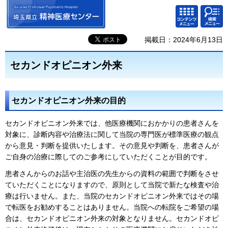
埼玉県立 精神医療センター
検索・
コンテ
共通メ
ンツメ
ニュー
ニュー
掲載日：2024年6月13日
セカンドオピニオン外来
セカンドオピニオン外来の目的
セカンドオピニオン外来では、他医療機関におかかりの患者さんを
対象に、診断内容や治療法に関して当院の専門医が標準医療の観点
から意見・判断を提供いたします。その意見や判断を、患者さんが
ご自身の治療に際してのご参考にしていただくことが目的です。
患者さんからのお話や主治医の先生からの資料の範囲で判断をさせ
ていただくことになりますので、原則として当院で新たな検査や治
療は行いません。また、当院のセカンドオピニオン外来ではその場
で転医をお勧めすることはありません。当院への転院をご希望の場
合は、セカンドオピニオン外来の対象となりません。セカンドオピ